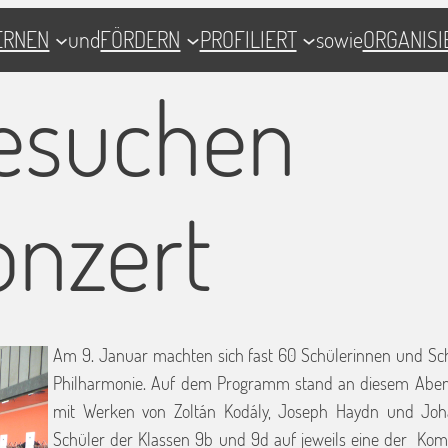
ERNEN
und
FÖRDERN
PROFILIERT
sowie
ORGANISI
besuchen
onzert
Am 9. Januar machten sich fast 60 Schülerinnen und Sch
Philharmonie. Auf dem Programm stand an diesem Abend 
mit Werken von Zoltán Kodály, Joseph Haydn und Joha
Schüler der Klassen 9b und 9d auf jeweils eine der Komp