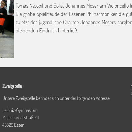
Tomás Netopil und Solist Johannes Moser am Violoncello I
Die große Spielfreude der Essener Philharmoniker, die g
zuletzt der jugendliche Charme Johannes Mosers sorgten 
bleibenden Eindruck hinterließ.
Zweigstelle
I
D
Unsere Zweigstelle befindet sich unter der folgenden Adresse:
Leibniz-Gymnasium
Mallinckrodtstraße 11
45329 Essen