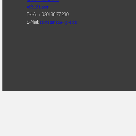
45326 Essen
Telefon: 0201 88 77 230
E-Mail:
sekretariat@l-g-e.de