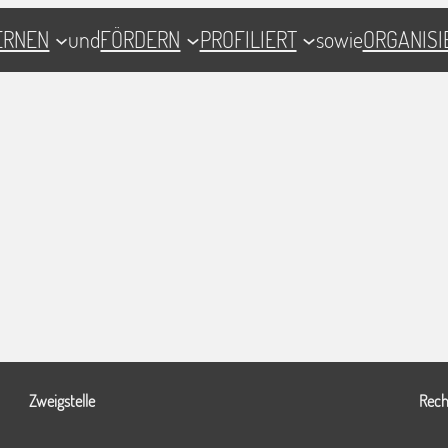
ERNEN
und
FÖRDERN
PROFILIERT
sowie
ORGANISI
Zweigstelle
Rech