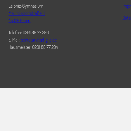
Leibniz-Gymnasium
Imp
Mallinckrodtstraße 11
Date
45329 Essen
Telefon: 0201 88 77 290
E-Mail:
sekretariat@l-g-e.de
Hausmeister: 0201 88 77 294