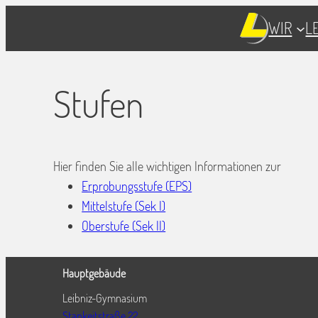
WIR
L
Stufen
Hier finden Sie alle wichtigen Informationen zur
Erprobungsstufe (EPS)
Mittelstufe (Sek I)
Oberstufe (Sek II)
Hauptgebäude
Leibniz-Gymnasium
Stankeitstraße 22