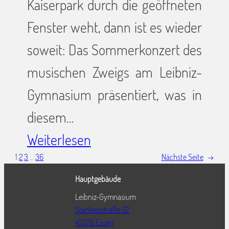
Kaiserpark durch die geöffneten
Fenster weht, dann ist es wieder
soweit: Das Sommerkonzert des
musischen Zweigs am Leibniz-
Gymnasium präsentiert, was in
diesem…
Weiterlesen
1
2
3
…
36
Nächste Seite
→
Hauptgebäude
Leibniz-Gymnasium
Stankeitstraße 22
45326 Essen